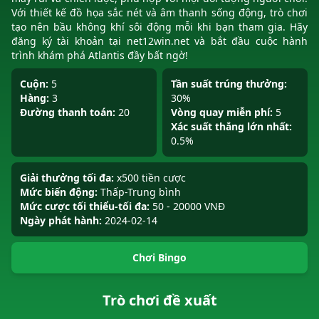
Với thiết kế đồ họa sắc nét và âm thanh sống động, trò chơi
tạo nên bầu không khí sôi động mỗi khi bạn tham gia. Hãy
đăng ký tài khoản tại net12win.net và bắt đầu cuộc hành
trình khám phá Atlantis đầy bất ngờ!
Cuộn:
5
Tần suất trúng thưởng:
Hàng:
3
30%
Đường thanh toán:
20
Vòng quay miễn phí:
5
Xác suất thắng lớn nhất:
0.5%
Giải thưởng tối đa:
x500 tiền cược
Mức biến động:
Thấp-Trung bình
Mức cược tối thiểu-tối đa:
50 - 20000 VNĐ
Ngày phát hành:
2024-02-14
Chơi Bingo
Trò chơi đề xuất